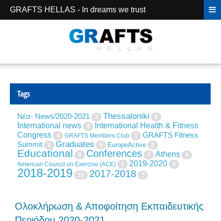
≡
GRAFTS HELLAS - In dreams we trust
Tags
Thessaloniki
Νέα- News/2020-2021
3
5
International news
International Health & Fitness
4
Congress
GRAFTS Fitness
4
GRAFTS Members Club
1
Graduates
Summit
EuropeActive
3
5
2
Educational
Conferences
Athens
8
7
4
2019-2020
American Council on Exercise (ACE)
1
4
2018-2019
2017-2018
10
7
Ολοκλήρωση & Αποφοίτηση Εκπαιδευτικής
Περιόδου 2020-2021