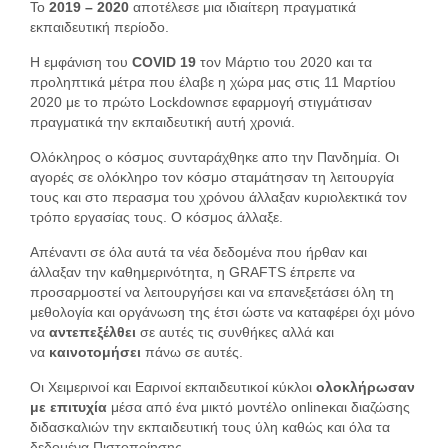
Το
2019 – 2020
αποτέλεσε μια ιδιαίτερη πραγματικά
εκπαιδευτική περίοδο.
Η εμφάνιση του
COVID
19
τον Μάρτιο του 2020 και τα
προληπτικά μέτρα που έλαβε η χώρα μας στις 11 Μαρτίου
2020 με το πρώτο
Lockdown
σε εφαρμογή στιγμάτισαν
πραγματικά την εκπαιδευτική αυτή χρονιά.
Ολόκληρος ο κόσμος συνταράχθηκε απο την Πανδημία. Οι
αγορές σε ολόκληρο τον κόσμο σταμάτησαν τη λειτουργία
τους και στο περασμα του χρόνου άλλαξαν κυριολεκτικά τον
τρόπο εργασίας τους. Ο κόσμος άλλαξε.
Απέναντι σε όλα αυτά τα νέα δεδομένα που ήρθαν και
άλλαξαν την καθημερινότητα, η G
RAFTS
έπρεπε να
προσαρμοστεί να λειτουργήσει και να επανεξετάσει όλη τη
μεθολογία και οργάνωση της έτσι ώστε να καταφέρει όχι μόνο
να
αντεπεξέλθει
σε αυτές τις συνθήκες αλλά και
να
καινοτομήσει
πάνω σε αυτές.
Οι Χειμερινοί και Εαρινοί εκπαιδευτικοί κύκλοι
ολοκλήρωσαν
με επιτυχία
μέσα από ένα μικτό μοντέλο
online
και διαζώσης
διδασκαλιών την εκπαιδευτική τους ύλη καθώς και όλα τα
δεδομένα Πιστοποίησης.