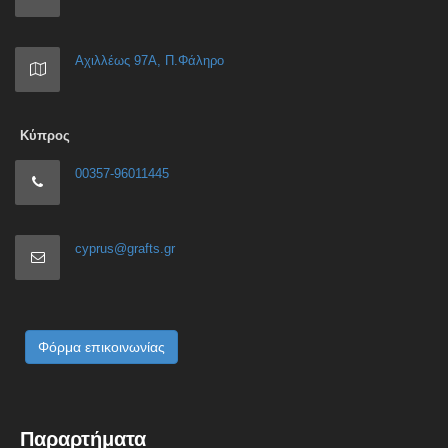
Αχιλλέως 97Α, Π.Φάληρο
Κύπρος
00357-96011445
cyprus@grafts.gr
Φόρμα επικοινωνίας
Παραρτήματα