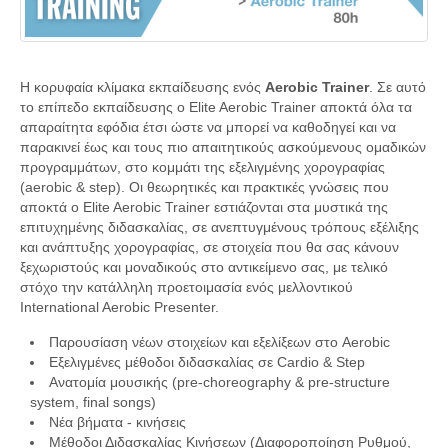
Η κορυφαία κλίμακα εκπαίδευσης ενός
Aerobic Trainer
. Σε αυτό
το επίπεδο εκπαίδευσης ο Elite Aerobic Trainer αποκτά όλα τα
απαραίτητα εφόδια έτσι ώστε να μπορεί να καθοδηγεί και να
παρακινεί έως και τους πιο απαιτητικούς ασκούμενους ομαδικών
προγραμμάτων, στο κομμάτι της εξελιγμένης χορογραφίας
(aerobic & step). Οι θεωρητικές και πρακτικές γνώσεις που
αποκτά ο Elite Aerobic Trainer εστιάζονται στα μυστικά της
επιτυχημένης διδασκαλίας, σε ανεπτυγμένους τρόπους εξέλιξης
και ανάπτυξης χορογραφίας, σε στοιχεία που θα σας κάνουν
ξεχωριστούς και μοναδικούς στο αντικείμενο σας, με τελικό
στόχο την κατάλληλη προετοιμασία ενός μελλοντικού
International Aerobic Presenter.
Παρουσίαση νέων στοιχείων και εξελίξεων στο Aerobic
Εξελιγμένες μέθοδοι διδασκαλίας σε Cardio & Step
Ανατομία μουσικής (pre-choreography & pre-structure
system, final songs)
Νέα βήματα - κινήσεις
Μέθοδοι Διδασκαλίας Κινήσεων (Διαφοροποίηση Ρυθμού,