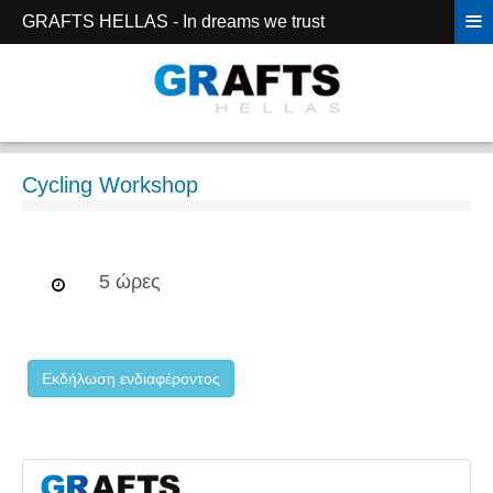
≡
GRAFTS HELLAS - In dreams we trust
Cycling Workshop
5 ώρες
Εκδήλωση ενδιαφέροντος